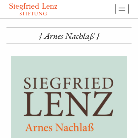
Toggl
navig
{ Arnes Nachlaß }